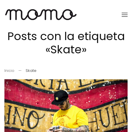
Ir
al
Posts con la etiqueta
contenido
principal
«Skate»
Inicio
Skate