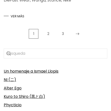
DieFast Wear, Wanga, Stance, Nike
VER MÁS
1
2
3
Un homenaje a Ismael Llopis
NI (二)
Alter Ego
Kuro to Shiro (黒と白)
Phycticio