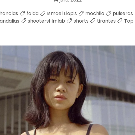
hanclas
falda
Ismael Llopis
mochila
pulseras
andalias
shootersfilmlab
shorts
tirantes
Top