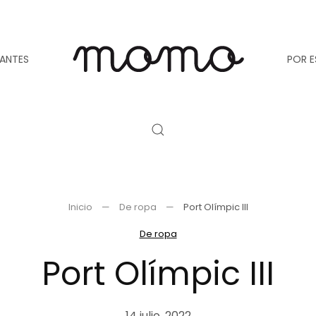
TANTES
POR E
Inicio
De ropa
Port Olímpic III
De ropa
Port Olímpic III
14 julio, 2022