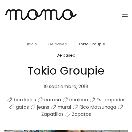
Ir
al
contenido
principal
Inicio
De paseo
Tokio Groupie
De paseo
Tokio Groupie
19 septiembre, 2018
bordados
camisa
chaleco
Estampados
gafas
jeans
mural
Rico Matsunaga
Zapatillas
Zapatos