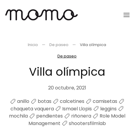
Ir
al
contenido
principal
Inicio
De paseo
Villa olímpica
De paseo
Villa olímpica
20 octubre, 2021
anillo
botas
calcetines
camisetas
chaqueta vaquera
Ismael Llopis
leggins
mochila
pendientes
riñonera
Role Model
Management
shootersfilmlab