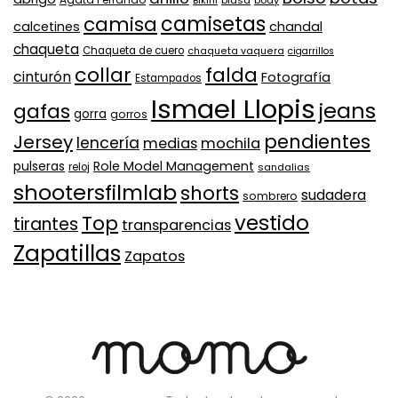
camisa
camisetas
calcetines
chandal
chaqueta
Chaqueta de cuero
chaqueta vaquera
cigarrillos
collar
falda
cinturón
Fotografía
Estampados
Ismael Llopis
jeans
gafas
gorra
gorros
pendientes
Jersey
lencería
medias
mochila
Role Model Management
pulseras
reloj
sandalias
shootersfilmlab
shorts
sudadera
sombrero
vestido
Top
tirantes
transparencias
Zapatillas
Zapatos