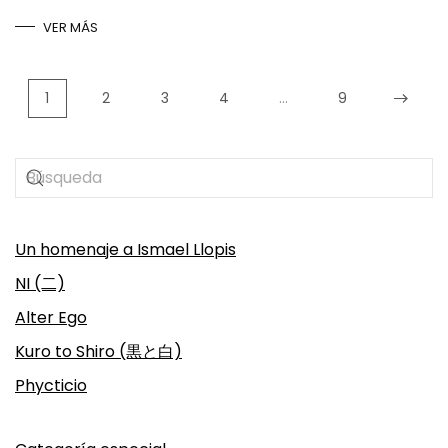
VER MÁS
1
2
3
4
…
9
Un homenaje a Ismael Llopis
NI (二)
Alter Ego
Kuro to Shiro (黒と白)
Phycticio