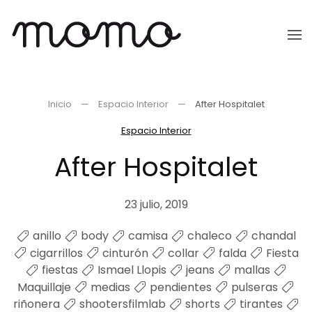
Ir
al
contenido
principal
Inicio
Espacio Interior
After Hospitalet
Espacio Interior
After Hospitalet
23 julio, 2019
anillo
body
camisa
chaleco
chandal
cigarrillos
cinturón
collar
falda
Fiesta
fiestas
Ismael Llopis
jeans
mallas
Maquillaje
medias
pendientes
pulseras
riñonera
shootersfilmlab
shorts
tirantes