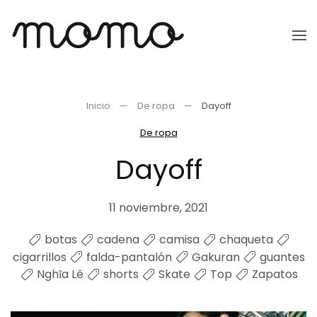
Ir
al
contenido
principal
Inicio
De ropa
Dayoff
De ropa
Dayoff
11 noviembre, 2021
botas
cadena
camisa
chaqueta
cigarrillos
falda-pantalón
Gakuran
guantes
Nghĩa Lê
shorts
Skate
Top
Zapatos