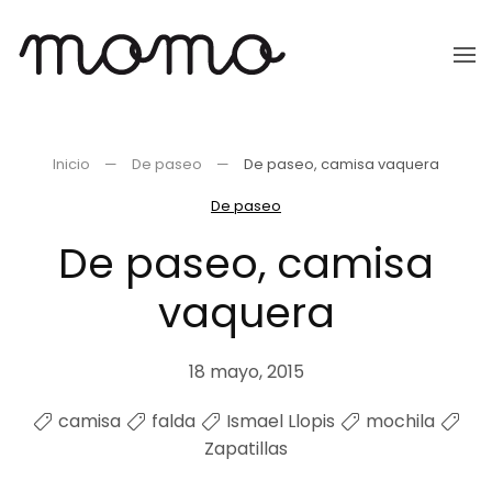
Ir
al
contenido
principal
Inicio
De paseo
De paseo, camisa vaquera
De paseo
De paseo, camisa
vaquera
18 mayo, 2015
camisa
falda
Ismael Llopis
mochila
Zapatillas