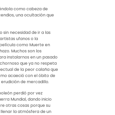
igiéndola como cabeza de
cendios, una ocultación que
 sin necesidad de ir a las
artistas ufanos o la
película como Muerte en
chazo. Muchos son los
ara instalarnos en un pasado
ochornoso que ya no respeta
lectual de la peor calaña que
omo acaeció con el óbito de
erudición de mercadillo.
apoleón perdió por vez
erra Mundial, dando inicio
tre otras cosas porque su
 llenar la atmósfera de un