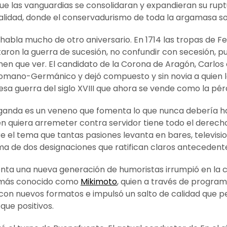
o que las vanguardias se consolidaran y expandieran su ru
alidad, donde el conservadurismo de toda la argamasa soc
abla mucho de otro aniversario. En 1714 las tropas de Fe
itaron la guerra de sucesión, no confundir con secesión, 
n que ver. El candidato de la Corona de Aragón, Carlos de
Romano-Germánico y dejó compuesto y sin novia a quien l
sa guerra del siglo XVIII que ahora se vende como la pérd
anda es un veneno que fomenta lo que nunca debería hace
en quiera arremeter contra servidor tiene todo el derech
e el tema que tantas pasiones levanta en bares, television
ma de dos designaciones que ratifican claros antecedentes 
nta una nueva generación de humoristas irrumpió en la c
, más conocido como
Mikimoto
, quien a través de progr
on nuevos formatos e impulsó un salto de calidad que pe
que positivos.