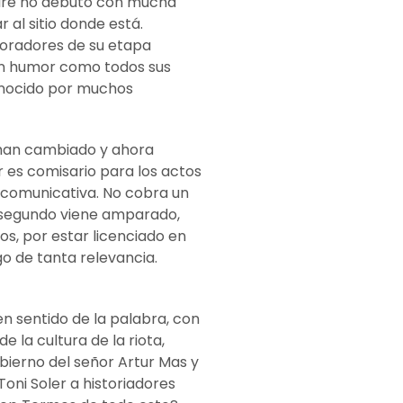
aire no debutó con mucha
 al sitio donde está.
boradores de su etapa
 en humor como todos sus
onocido por muchos
 han cambiado y ahora
r es comisario para los actos
d comunicativa. No cobra un
l segundo viene amparado,
os, por estar licenciado en
o de tanta relevancia.
n sentido de la palabra, con
 la cultura de la riota,
bierno del señor Artur Mas y
Toni Soler a historiadores