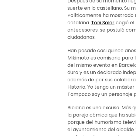
Después de su momento llegó
suerte en lo castellano. Su m
Políticamente ha mostrado s
catalana.
Toni Soler
cogió el
antecesores, se postuló com
ciudadanos.
Han pasado casi quince años
Mikimoto es comisario para la
del mismo evento en Barcelon
duro y es un declarado inde
además de por sus colaboraci
Historia. Yo tengo un máster
Tampoco soy un personaje p
Bibiana es una excusa. Más 
la pareja cómica que ha subi
porque del humorismo televi
el ayuntamiento del alcalde T