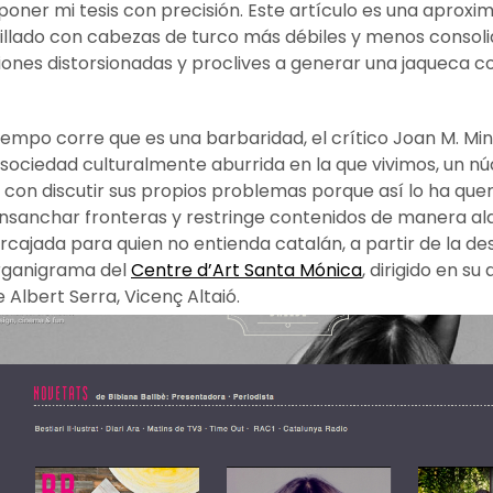
poner mi tesis con precisión. Este artículo es una aproxi
illado con cabezas de turco más débiles y menos consol
es distorsionadas y proclives a generar una jaqueca co
iempo corre que es una barbaridad, el crítico Joan M. Mi
a sociedad culturalmente aburrida en la que vivimos, un 
 con discutir sus propios problemas porque así lo ha qu
ensanchar fronteras y restringe contenidos de manera al
 carcajada para quien no entienda catalán, a partir de la d
organigrama del
Centre d’Art Santa Mónica
, dirigido en su
 Albert Serra, Vicenç Altaió.