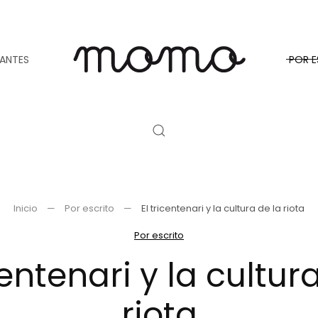
TANTES
POR E
Inicio
Por escrito
El tricentenari y la cultura de la riota
Por escrito
centenari y la cultur
riota