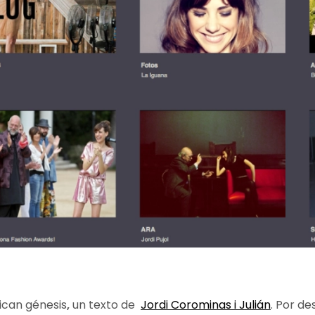
ican génesis
,
un texto de
Jordi Corominas i Julián
. Por d