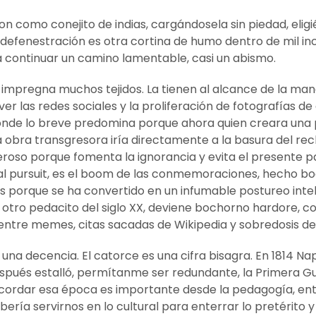
on como conejito de indias, cargándosela sin piedad, el
 defenestración es otra cortina de humo dentro de mil in
a continuar un camino lamentable, casi un abismo.
 e impregna muchos tejidos. La tienen al alcance de la mano
ver las redes sociales y la proliferación de fotografías de 
nde lo breve predomina porque ahora quien creara una 
 obra transgresora iría directamente a la basura del re
eroso porque fomenta la ignorancia y evita el presente p
ial pursuit, es el boom de las conmemoraciones, hecho b
s porque se ha convertido en un infumable postureo inte
otro pedacito del siglo XX, deviene bochorno hardore, c
entre memes, citas sacadas de Wikipedia y sobredosis de 
ar una decencia. El catorce es una cifra bisagra. En 1814 N
espués estalló, permítanme ser redundante, la Primera Gu
Recordar esa época es importante desde la pedagogía, en
ería servirnos en lo cultural para enterrar lo pretérito y