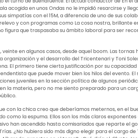
 el turno de Buenafuente. El actual conductor de En el 
ala acogida en unos Ondas no le impidió resarcirse y llegar
us simpatías con el 15M, a diferencia de uno de sus cola
 relevo y con programas como La cosa nostra, brillante
o figura que traspasaba su ámbito laboral para ser rec
, veinte en algunos casos, desde aquel boom. Las tornas
 organización y el desarrollo del Tricentenari y Toni Sole
a. El primero tiene cierta justificación por su capacida
pendentista que puede mover bien los hilos del evento. E
ones juveniles en la sección política de algunos periódic
 en la materia, pero no me siento preparado para un carg
úblico.
que con la chica creo que deberíamos meternos, en el bue
do como la espuma. Ellos son los más claros exponentes de
sivo han ascendido hasta comisariados que reparte el go
rías. ¿No hubiera sido más digno elegir para el cargo de 