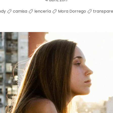
ody
camisa
lencería
Mora Dorrego
transpare