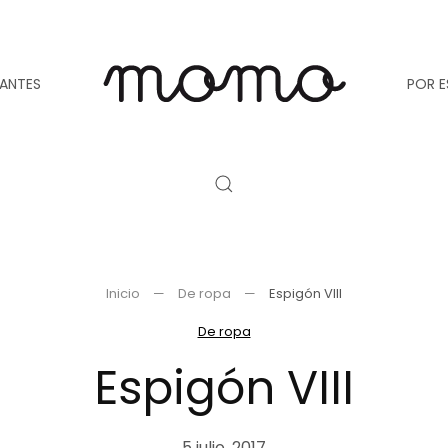
TANTES
POR E
Inicio
De ropa
Espigón VIII
De ropa
Espigón VIII
5 julio, 2017