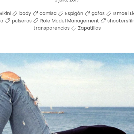
Bikini
body
camisa
Espigón
gafas
Ismael Ll
la
pulseras
Role Model Management
shootersfi
transparencias
Zapatillas