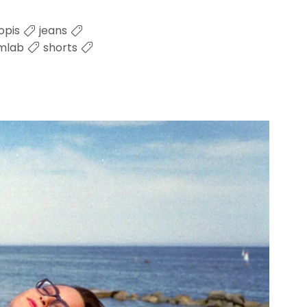
opis
jeans
lmlab
shorts