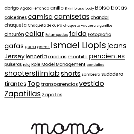
Bolso
botas
anillo
abrigo
Agata Ferrando
Bikini
blusa
body
camisa
camisetas
calcetines
chandal
chaqueta
Chaqueta de cuero
chaqueta vaquera
cigarrillos
collar
falda
cinturón
Fotografía
Estampados
Ismael Llopis
jeans
gafas
gorra
gorros
pendientes
Jersey
lencería
medias
mochila
Role Model Management
pulseras
reloj
sandalias
shootersfilmlab
shorts
sudadera
sombrero
vestido
Top
tirantes
transparencias
Zapatillas
Zapatos