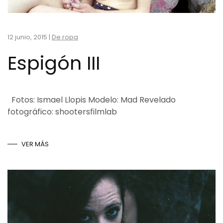
12 junio, 2015
|
De ropa
Espigón III
Fotos: Ismael Llopis Modelo: Mad Revelado
fotográfico: shootersfilmlab
VER MÁS