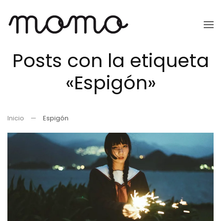
Ir
al
Posts con la etiqueta
contenido
principal
«Espigón»
Inicio
Espigón