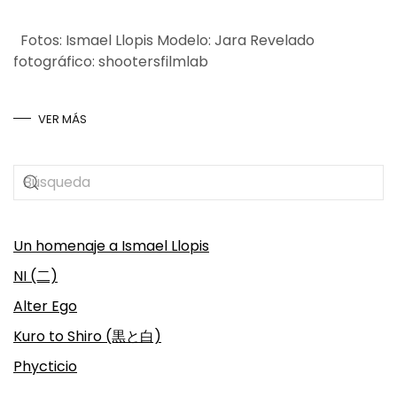
Fotos: Ismael Llopis Modelo: Jara Revelado
fotográfico: shootersfilmlab
VER MÁS
Un homenaje a Ismael Llopis
NI (二)
Alter Ego
Kuro to Shiro (黒と白)
Phycticio