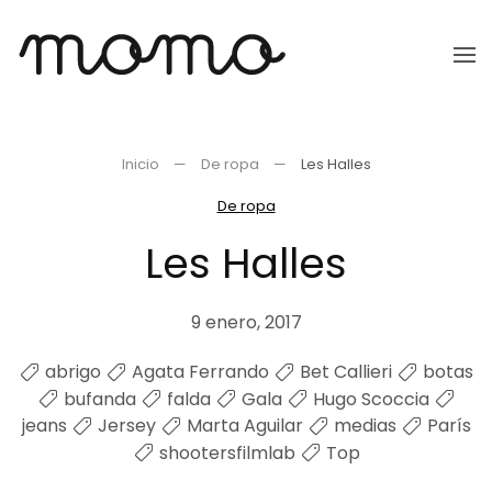
Ir
al
contenido
principal
Inicio
De ropa
Les Halles
De ropa
Les Halles
9 enero, 2017
abrigo
Agata Ferrando
Bet Callieri
botas
bufanda
falda
Gala
Hugo Scoccia
jeans
Jersey
Marta Aguilar
medias
París
shootersfilmlab
Top