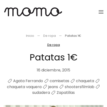
Ir
al
contenido
principal
Inicio
De ropa
Patatas 1€
De ropa
Patatas 1€
16 diciembre, 2015
Agata Ferrando
camisetas
chaqueta
chaqueta vaquera
jeans
shootersfilmlab
sudadera
Zapatillas