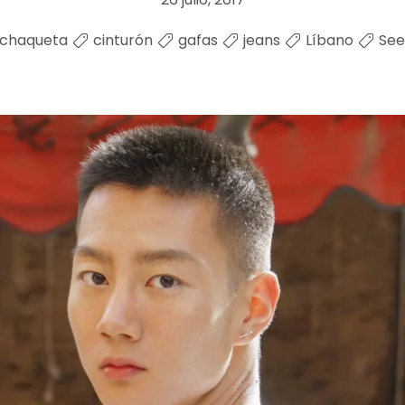
chaqueta
cinturón
gafas
jeans
Líbano
See