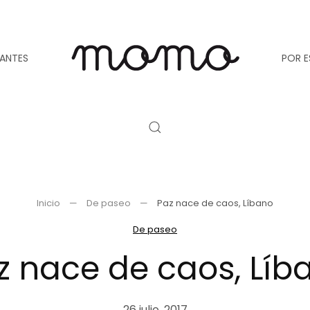
TANTES
POR E
Inicio
De paseo
Paz nace de caos, Líbano
De paseo
z nace de caos, Líb
26 julio, 2017