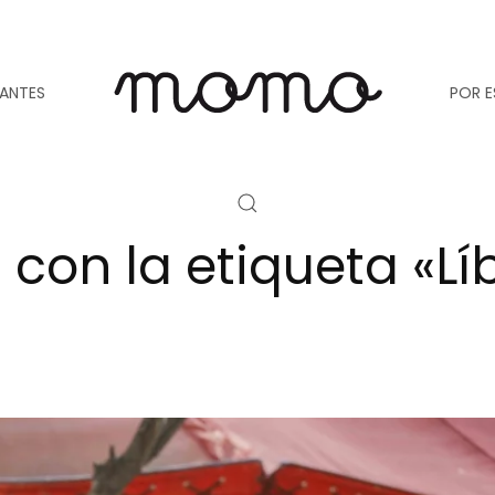
TANTES
POR E
 con la etiqueta «L