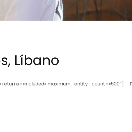
s, Líbano
C» returns=»included» maximum_entity_count=»500″] F