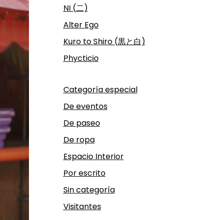
NI (二)
Alter Ego
Kuro to Shiro (黒と白)
Phycticio
Categoría especial
De eventos
De paseo
De ropa
Espacio Interior
Por escrito
Sin categoría
Visitantes