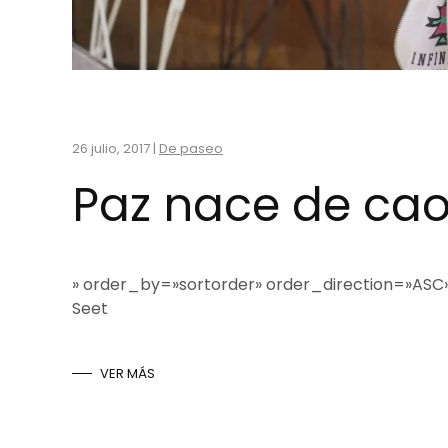
26 julio, 2017
|
De paseo
Paz nace de cao
» order_by=»sortorder» order_direction=»AS
Seet
VER MÁS