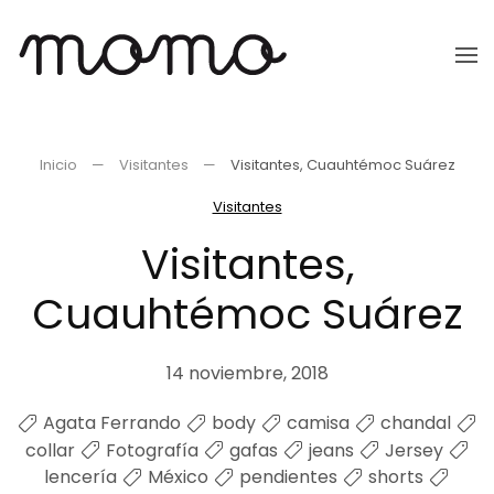
Ir
al
contenido
principal
Inicio
Visitantes
Visitantes, Cuauhtémoc Suárez
Visitantes
Visitantes,
Cuauhtémoc Suárez
14 noviembre, 2018
Agata Ferrando
body
camisa
chandal
collar
Fotografía
gafas
jeans
Jersey
lencería
México
pendientes
shorts