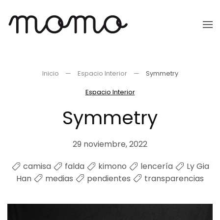
Ir
al
contenido
principal
Inicio
Espacio Interior
Symmetry
Espacio Interior
Symmetry
29 noviembre, 2022
camisa
falda
kimono
lencería
Ly Gia
Han
medias
pendientes
transparencias