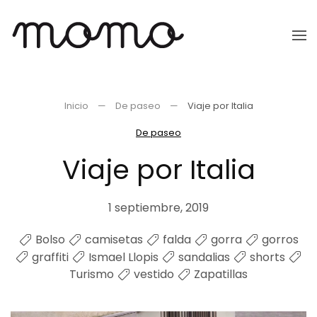
Ir
al
contenido
principal
Inicio
De paseo
Viaje por Italia
De paseo
Viaje por Italia
1 septiembre, 2019
Bolso
camisetas
falda
gorra
gorros
graffiti
Ismael Llopis
sandalias
shorts
Turismo
vestido
Zapatillas