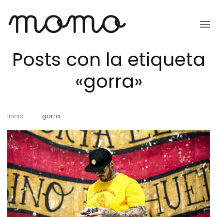
Ir
al
Posts con la etiqueta
contenido
principal
«gorra»
Inicio
gorra