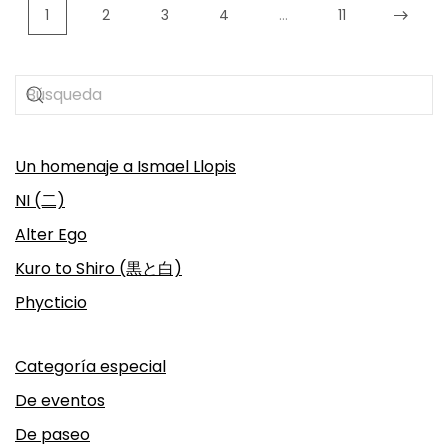
1
2
3
4
…
11
Un homenaje a Ismael Llopis
NI (二)
Alter Ego
Kuro to Shiro (黒と白)
Phycticio
Categoría especial
De eventos
De paseo