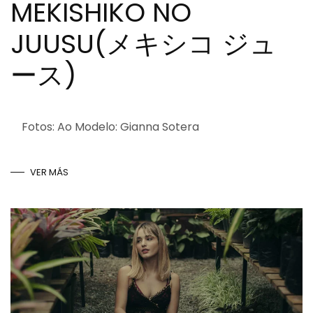
MEKISHIKO NO
JUUSU(メキシコ ジュ
ース)
Fotos: Ao Modelo: Gianna Sotera
VER MÁS