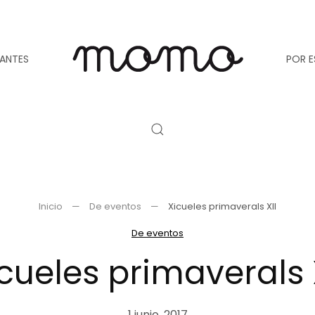
TANTES
POR E
Inicio
De eventos
Xicueles primaverals XII
De eventos
cueles primaverals 
1 junio, 2017