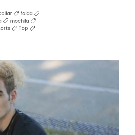
collar
falda
a
mochila
horts
Top