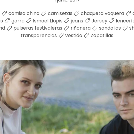
camisa china
camisetas
chaqueta vaquera
as
gorra
Ismael Llopis
jeans
Jersey
lencerí
nd
pulseras festivaleras
riñonera
sandalias
s
transparencias
vestido
Zapatillas