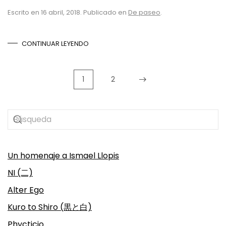
Escrito en
16 abril, 2018
. Publicado en
De paseo
.
CONTINUAR LEYENDO
1
2
Un homenaje a Ismael Llopis
NI (二)
Alter Ego
Kuro to Shiro (黒と白)
Phycticio