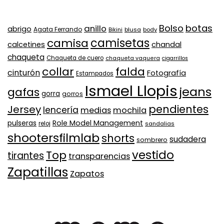
Bolso
botas
anillo
abrigo
Agata Ferrando
Bikini
blusa
body
camisa
camisetas
calcetines
chandal
chaqueta
Chaqueta de cuero
chaqueta vaquera
cigarrillos
collar
falda
cinturón
Fotografía
Estampados
Ismael Llopis
jeans
gafas
gorra
gorros
pendientes
Jersey
lencería
medias
mochila
Role Model Management
pulseras
reloj
sandalias
shootersfilmlab
shorts
sudadera
sombrero
vestido
Top
tirantes
transparencias
Zapatillas
Zapatos