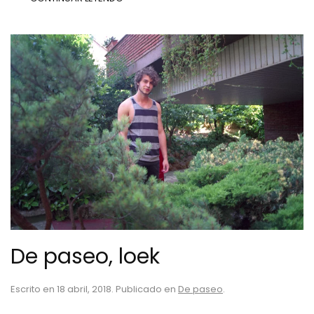
De paseo, loek
Escrito en
18 abril, 2018
. Publicado en
De paseo
.