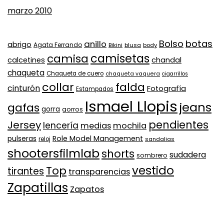
marzo 2010
Bolso
botas
anillo
abrigo
Agata Ferrando
Bikini
blusa
body
camisa
camisetas
calcetines
chandal
chaqueta
Chaqueta de cuero
chaqueta vaquera
cigarrillos
collar
falda
cinturón
Fotografía
Estampados
Ismael Llopis
jeans
gafas
gorra
gorros
pendientes
Jersey
lencería
medias
mochila
Role Model Management
pulseras
reloj
sandalias
shootersfilmlab
shorts
sudadera
sombrero
vestido
Top
tirantes
transparencias
Zapatillas
Zapatos