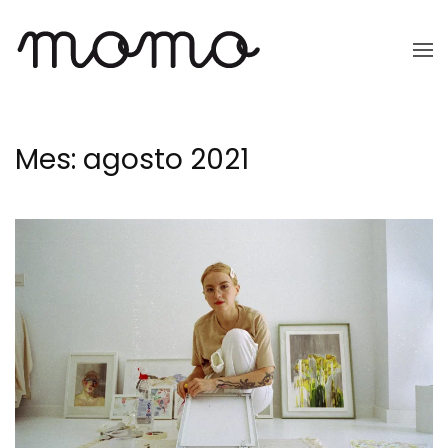
Ir
al
contenido
principal
Mes:
agosto 2021