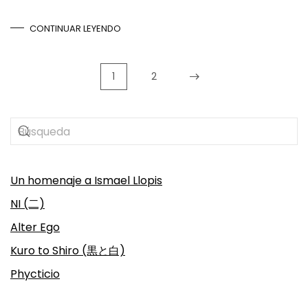
CONTINUAR LEYENDO
1
2
Un homenaje a Ismael Llopis
NI (二)
Alter Ego
Kuro to Shiro (黒と白)
Phycticio