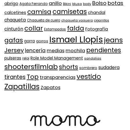
Bolso
botas
anillo
abrigo
Agata Ferrando
Bikini
blusa
body
camisa
camisetas
calcetines
chandal
chaqueta
Chaqueta de cuero
chaqueta vaquera
cigarrillos
collar
falda
cinturón
Fotografía
Estampados
Ismael Llopis
jeans
gafas
gorra
gorros
pendientes
Jersey
lencería
medias
mochila
Role Model Management
pulseras
reloj
sandalias
shootersfilmlab
shorts
sudadera
sombrero
vestido
Top
tirantes
transparencias
Zapatillas
Zapatos