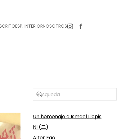
SCRITO
ESP. INTERIOR
NOSOTROS
Un homenaje a Ismael Llopis
NI (二)
Alter Ego