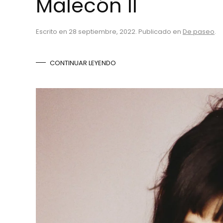
Malecón II
Escrito en
28 septiembre, 2022
. Publicado en
De paseo
.
CONTINUAR LEYENDO