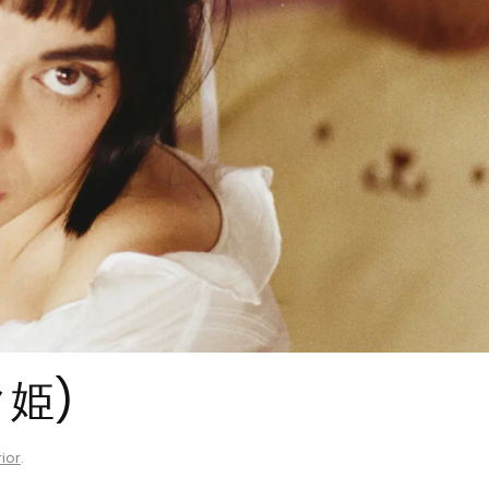
ク姫)
rior
.