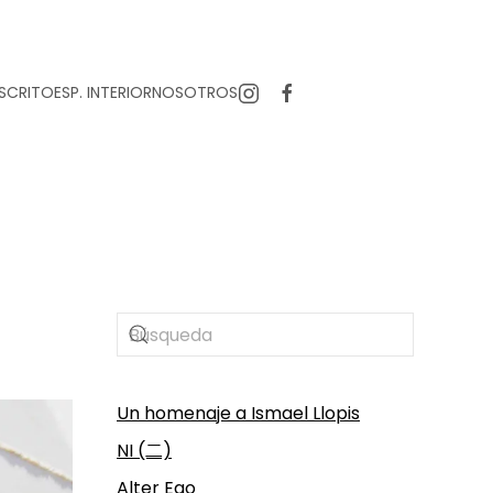
SCRITO
ESP. INTERIOR
NOSOTROS
Un homenaje a Ismael Llopis
NI (二)
Alter Ego