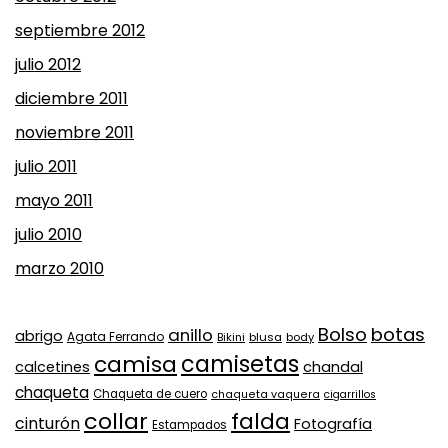
septiembre 2012
julio 2012
diciembre 2011
noviembre 2011
julio 2011
mayo 2011
julio 2010
marzo 2010
Bolso
botas
anillo
abrigo
Agata Ferrando
Bikini
blusa
body
camisa
camisetas
calcetines
chandal
chaqueta
Chaqueta de cuero
chaqueta vaquera
cigarrillos
collar
falda
cinturón
Fotografía
Estampados