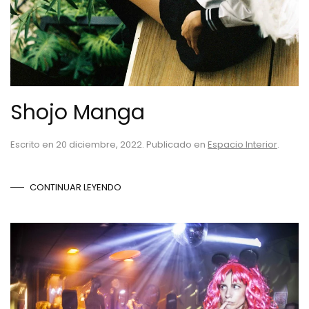
Shojo Manga
Escrito en
20 diciembre, 2022
. Publicado en
Espacio Interior
.
CONTINUAR LEYENDO