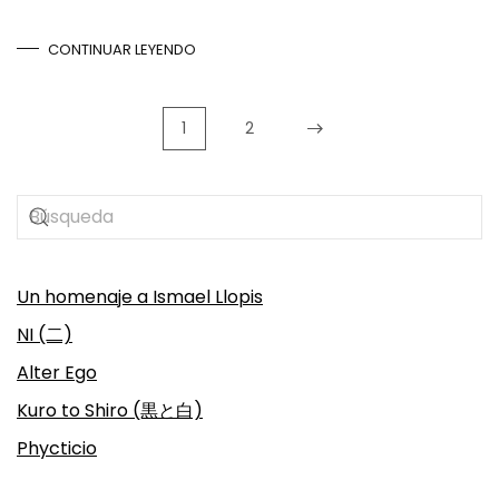
CONTINUAR LEYENDO
1
2
Un homenaje a Ismael Llopis
NI (二)
Alter Ego
Kuro to Shiro (黒と白)
Phycticio