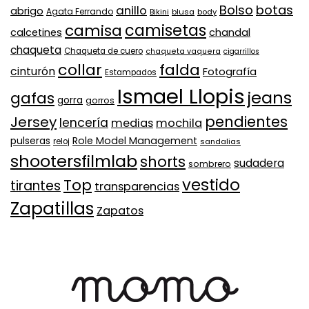
Bolso
botas
anillo
abrigo
Agata Ferrando
Bikini
blusa
body
camisa
camisetas
calcetines
chandal
chaqueta
Chaqueta de cuero
chaqueta vaquera
cigarrillos
collar
falda
cinturón
Fotografía
Estampados
Ismael Llopis
jeans
gafas
gorra
gorros
pendientes
Jersey
lencería
medias
mochila
Role Model Management
pulseras
reloj
sandalias
shootersfilmlab
shorts
sudadera
sombrero
vestido
Top
tirantes
transparencias
Zapatillas
Zapatos