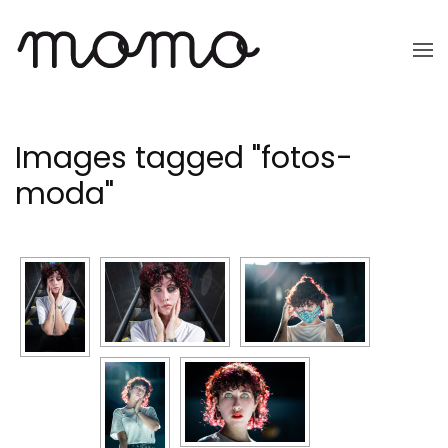
Ir
al
contenido
principal
Images tagged "fotos-
moda"