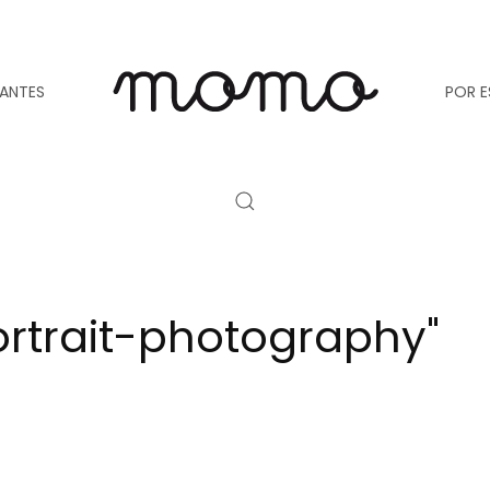
TANTES
POR E
rtrait-photography"