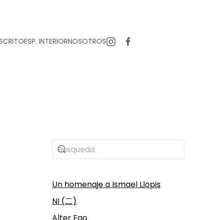
SCRITO
ESP. INTERIOR
NOSOTROS
Un homenaje a Ismael Llopis
NI (二)
Alter Ego