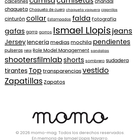
camisa
camisetas
calcetines
chandal
chaqueta
Chaqueta de cuero
chaqueta vaquera
cigarrillos
collar
falda
cinturón
Fotografía
Estampados
Ismael Llopis
jeans
gafas
gorra
gorros
pendientes
Jersey
lencería
medias
mochila
Role Model Management
pulseras
reloj
sandalias
shootersfilmlab
shorts
sudadera
sombrero
vestido
Top
tirantes
transparencias
Zapatillas
Zapatos
©
2026
momo-mag. Todos los derechos reservados.
En memoria de
Ismael Llopis Navarro
.