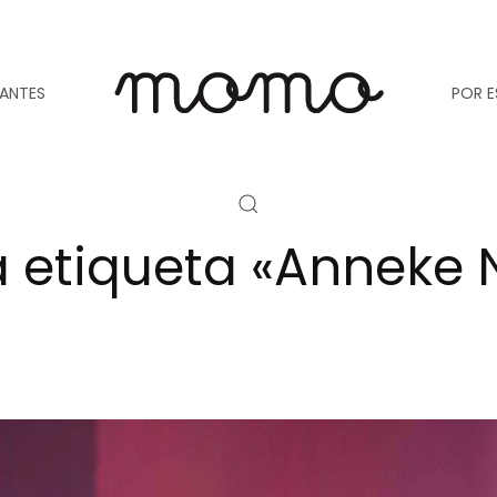
TANTES
POR E
a etiqueta «Anneke