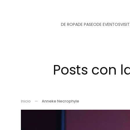
Ir
DE ROPA
DE PASEO
DE EVENTOS
VISI
al
contenido
principal
Posts con l
Inicio
Anneke Necrophyle