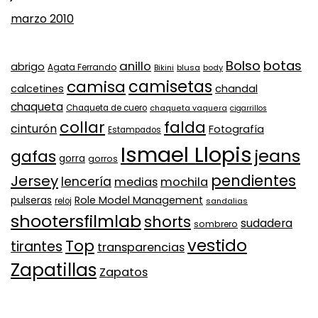
marzo 2010
Bolso
botas
anillo
abrigo
Agata Ferrando
Bikini
blusa
body
camisa
camisetas
calcetines
chandal
chaqueta
Chaqueta de cuero
chaqueta vaquera
cigarrillos
collar
falda
cinturón
Fotografía
Estampados
Ismael Llopis
jeans
gafas
gorra
gorros
pendientes
Jersey
lencería
medias
mochila
Role Model Management
pulseras
reloj
sandalias
shootersfilmlab
shorts
sudadera
sombrero
vestido
Top
tirantes
transparencias
Zapatillas
Zapatos