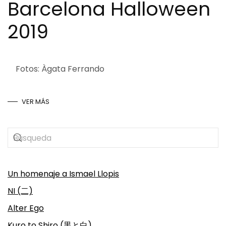
Barcelona Halloween
2019
Fotos: Àgata Ferrando
VER MÁS
Un homenaje a Ismael Llopis
NI (二)
Alter Ego
Kuro to Shiro (黒と白)