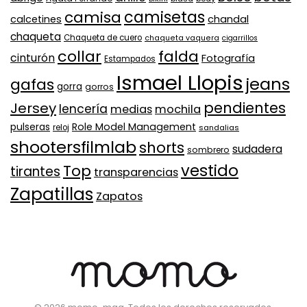
camisa
camisetas
calcetines
chandal
chaqueta
Chaqueta de cuero
chaqueta vaquera
cigarrillos
collar
falda
cinturón
Fotografía
Estampados
Ismael Llopis
jeans
gafas
gorra
gorros
pendientes
Jersey
lencería
medias
mochila
Role Model Management
pulseras
reloj
sandalias
shootersfilmlab
shorts
sudadera
sombrero
vestido
Top
tirantes
transparencias
Zapatillas
Zapatos