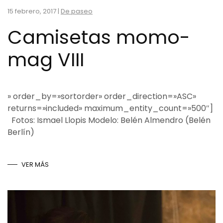
15 febrero, 2017
|
De paseo
Camisetas momo-
mag VIII
» order_by=»sortorder» order_direction=»ASC»
returns=»included» maximum_entity_count=»500″]
Fotos: Ismael Llopis Modelo: Belén Almendro (Belén
Berlín)
VER MÁS