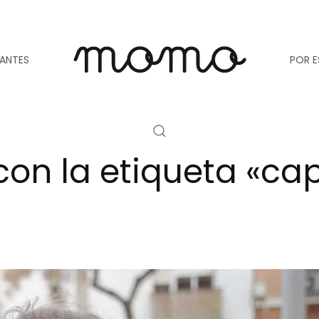
TANTES
POR E
con la etiqueta «c