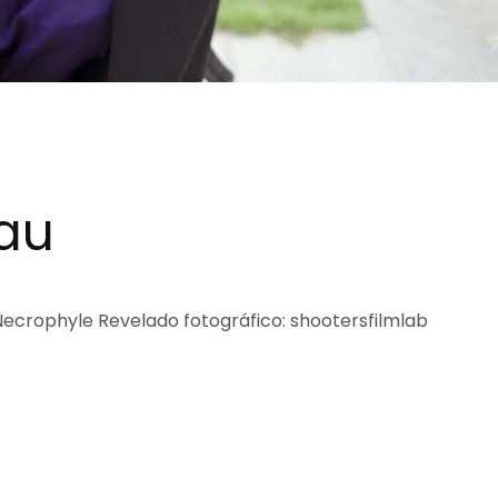
au
 Necrophyle Revelado fotográfico: shootersfilmlab