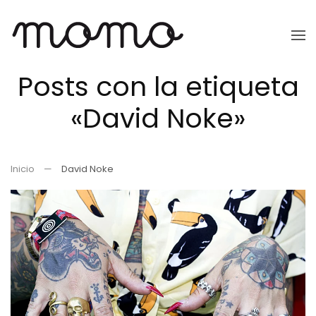
Ir
al
Posts con la etiqueta
contenido
principal
«David Noke»
Inicio
David Noke