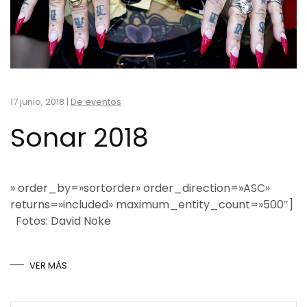
17 junio, 2018
|
De eventos
Sonar 2018
» order_by=»sortorder» order_direction=»ASC»
returns=»included» maximum_entity_count=»500″]
Fotos: David Noke
VER MÁS