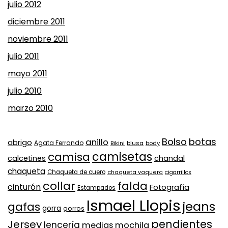
julio 2012
diciembre 2011
noviembre 2011
julio 2011
mayo 2011
julio 2010
marzo 2010
Bolso
botas
anillo
abrigo
Agata Ferrando
Bikini
blusa
body
camisa
camisetas
calcetines
chandal
chaqueta
Chaqueta de cuero
chaqueta vaquera
cigarrillos
collar
falda
cinturón
Fotografía
Estampados
Ismael Llopis
jeans
gafas
gorra
gorros
pendientes
Jersey
lencería
medias
mochila