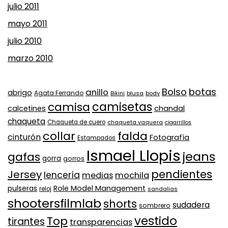
julio 2011
mayo 2011
julio 2010
marzo 2010
Bolso
botas
anillo
abrigo
Agata Ferrando
Bikini
blusa
body
camisa
camisetas
calcetines
chandal
chaqueta
Chaqueta de cuero
chaqueta vaquera
cigarrillos
collar
falda
cinturón
Fotografía
Estampados
Ismael Llopis
jeans
gafas
gorra
gorros
pendientes
Jersey
lencería
medias
mochila
Role Model Management
pulseras
reloj
sandalias
shootersfilmlab
shorts
sudadera
sombrero
vestido
Top
tirantes
transparencias