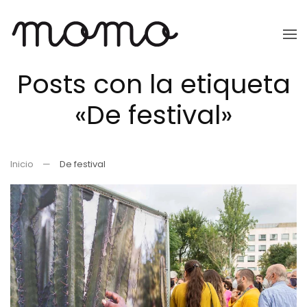
Ir
al
Posts con la etiqueta
contenido
principal
«De festival»
Inicio
De festival