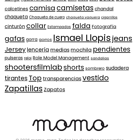
camisa
camisetas
calcetines
chandal
chaqueta
Chaqueta de cuero
chaqueta vaquera
cigarrillos
collar
falda
cinturón
Fotografía
Estampados
Ismael Llopis
jeans
gafas
gorra
gorros
pendientes
Jersey
lencería
medias
mochila
Role Model Management
pulseras
reloj
sandalias
shootersfilmlab
shorts
sudadera
sombrero
vestido
Top
tirantes
transparencias
Zapatillas
Zapatos