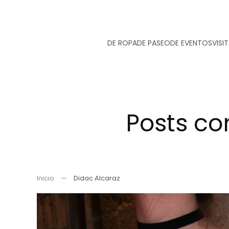
Ir
DE ROPA
DE PASEO
DE EVENTOS
VISI
al
contenido
principal
Posts co
Inicio
Didac Alcaraz