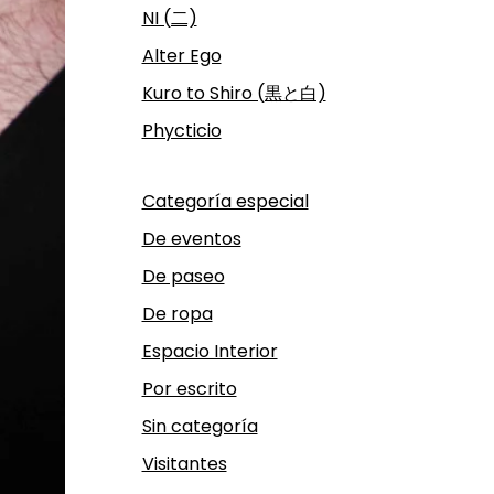
NI (二)
Alter Ego
Kuro to Shiro (黒と白)
Phycticio
Categoría especial
De eventos
De paseo
De ropa
Espacio Interior
Por escrito
Sin categoría
Visitantes