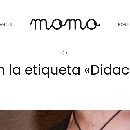
TANTES
POR E
n la etiqueta «Didac