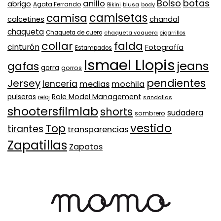
Bolso
botas
anillo
abrigo
Agata Ferrando
Bikini
blusa
body
camisa
camisetas
calcetines
chandal
chaqueta
Chaqueta de cuero
chaqueta vaquera
cigarrillos
collar
falda
cinturón
Fotografía
Estampados
Ismael Llopis
jeans
gafas
gorra
gorros
pendientes
Jersey
lencería
medias
mochila
Role Model Management
pulseras
reloj
sandalias
shootersfilmlab
shorts
sudadera
sombrero
vestido
Top
tirantes
transparencias
Zapatillas
Zapatos