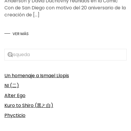
Anderson y David Duchovny reunidos en la Comic
Con de San Diego con motivo del 20 aniversario de la
creación de […]
VER MÁS
Un homenaje a Ismael Llopis
NI (二)
Alter Ego
Kuro to Shiro (黒と白)
Phycticio