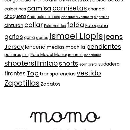
abrigo
Agata Ferrando
Bikini
blusa
body
camisa
camisetas
calcetines
chandal
chaqueta
Chaqueta de cuero
chaqueta vaquera
cigarrillos
collar
falda
cinturón
Fotografía
Estampados
Ismael Llopis
jeans
gafas
gorra
gorros
pendientes
Jersey
lencería
medias
mochila
Role Model Management
pulseras
reloj
sandalias
shootersfilmlab
shorts
sudadera
sombrero
vestido
Top
tirantes
transparencias
Zapatillas
Zapatos