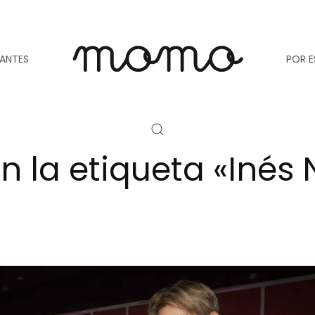
TANTES
POR E
n la etiqueta «Inés