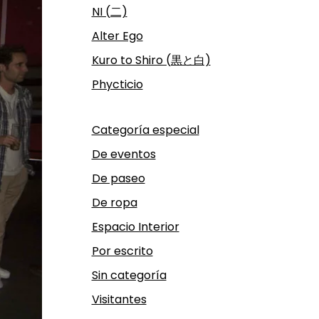
NI (二)
Alter Ego
Kuro to Shiro (黒と白)
Phycticio
Categoría especial
De eventos
De paseo
De ropa
Espacio Interior
Por escrito
Sin categoría
Visitantes