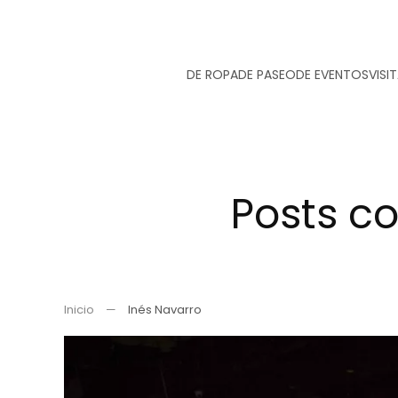
Ir
DE ROPA
DE PASEO
DE EVENTOS
VISI
al
contenido
principal
Posts co
Inicio
Inés Navarro