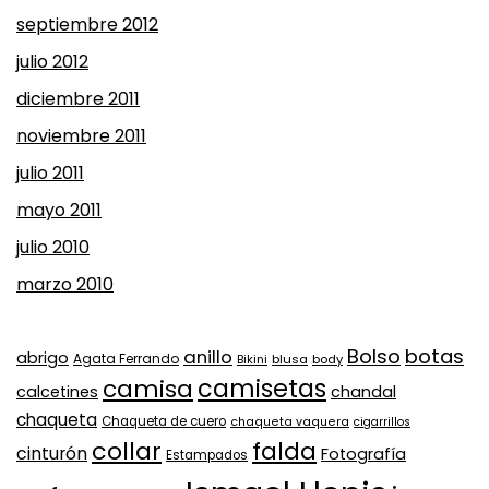
septiembre 2012
julio 2012
diciembre 2011
noviembre 2011
julio 2011
mayo 2011
julio 2010
marzo 2010
Bolso
botas
anillo
abrigo
Agata Ferrando
Bikini
blusa
body
camisa
camisetas
calcetines
chandal
chaqueta
Chaqueta de cuero
chaqueta vaquera
cigarrillos
collar
falda
cinturón
Fotografía
Estampados