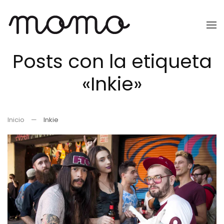
Ir
al
Posts con la etiqueta
contenido
principal
«Inkie»
Inicio
Inkie