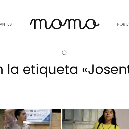
TANTES
POR E
n la etiqueta «Josen