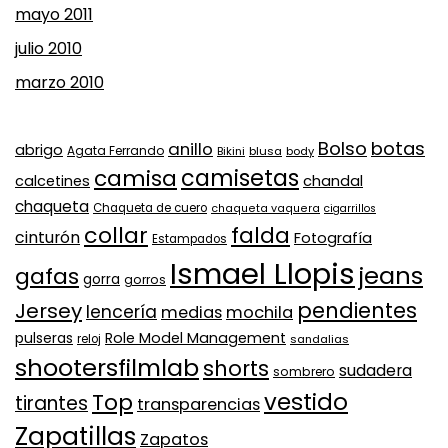
mayo 2011
julio 2010
marzo 2010
Bolso
botas
anillo
abrigo
Agata Ferrando
Bikini
blusa
body
camisa
camisetas
calcetines
chandal
chaqueta
Chaqueta de cuero
chaqueta vaquera
cigarrillos
collar
falda
cinturón
Fotografía
Estampados
Ismael Llopis
jeans
gafas
gorra
gorros
pendientes
Jersey
lencería
medias
mochila
Role Model Management
pulseras
reloj
sandalias
shootersfilmlab
shorts
sudadera
sombrero
vestido
Top
tirantes
transparencias
Zapatillas
Zapatos