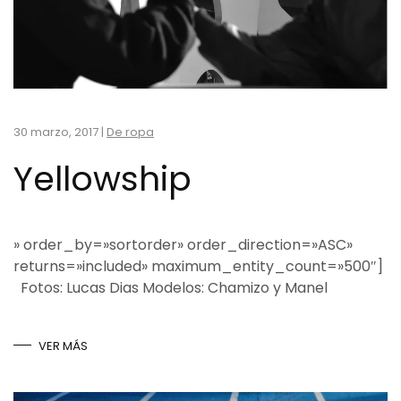
30 marzo, 2017
|
De ropa
Yellowship
» order_by=»sortorder» order_direction=»ASC»
returns=»included» maximum_entity_count=»500″]
Fotos: Lucas Dias Modelos: Chamizo y Manel
VER MÁS