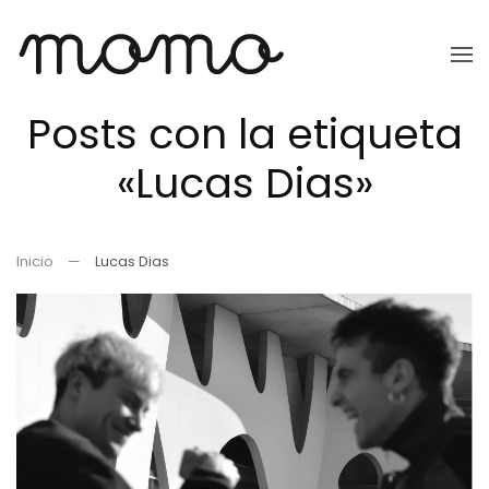
Ir
al
Posts con la etiqueta
contenido
principal
«Lucas Dias»
Inicio
Lucas Dias