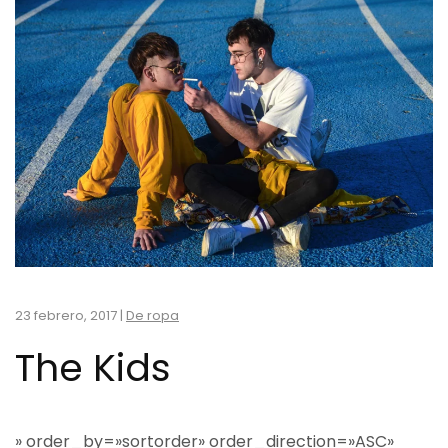
23 febrero, 2017
|
De ropa
The Kids
» order_by=»sortorder» order_direction=»ASC»