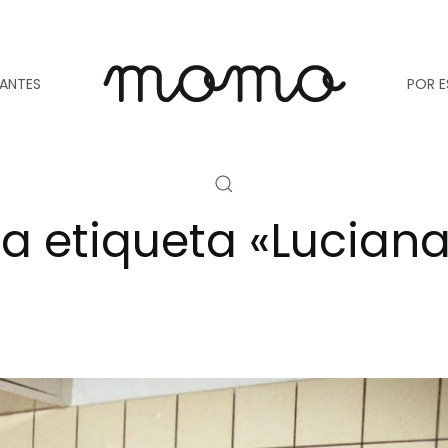
TANTES
POR E
la etiqueta «Lucian