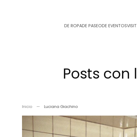
Ir
DE ROPA
DE PASEO
DE EVENTOS
VISI
al
contenido
principal
Posts con 
Inicio
Luciana Giachino