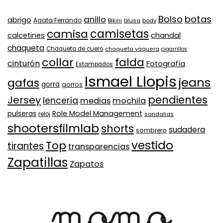
Bolso
botas
anillo
abrigo
Agata Ferrando
Bikini
blusa
body
camisa
camisetas
calcetines
chandal
chaqueta
Chaqueta de cuero
chaqueta vaquera
cigarrillos
collar
falda
cinturón
Fotografía
Estampados
Ismael Llopis
jeans
gafas
gorra
gorros
pendientes
Jersey
lencería
medias
mochila
Role Model Management
pulseras
reloj
sandalias
shootersfilmlab
shorts
sudadera
sombrero
vestido
Top
tirantes
transparencias
Zapatillas
Zapatos