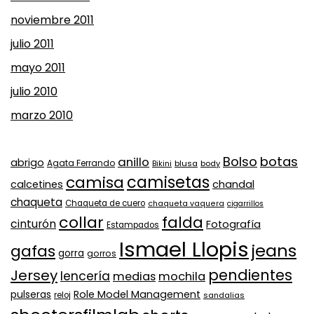
noviembre 2011
julio 2011
mayo 2011
julio 2010
marzo 2010
Bolso
botas
anillo
abrigo
Agata Ferrando
Bikini
blusa
body
camisa
camisetas
calcetines
chandal
chaqueta
Chaqueta de cuero
chaqueta vaquera
cigarrillos
collar
falda
cinturón
Fotografía
Estampados
Ismael Llopis
jeans
gafas
gorra
gorros
pendientes
Jersey
lencería
medias
mochila
Role Model Management
pulseras
reloj
sandalias