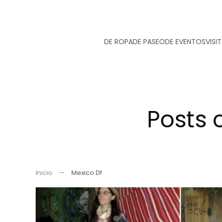
Ir
DE ROPA
DE PASEO
DE EVENTOS
VISI
al
contenido
principal
Posts 
Inicio
Mexico Df